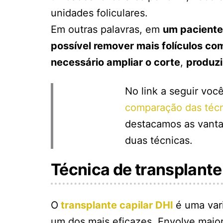
unidades foliculares.
Em outras palavras, em
um paciente 
possível remover mais folículos com
necessário ampliar o corte
,
produzi
No link a seguir vo
comparação das téc
destacamos as vant
duas técnicas.
Técnica de transplante
O
transplante capilar DHI
é uma var
um dos mais eficazes. Envolve maior