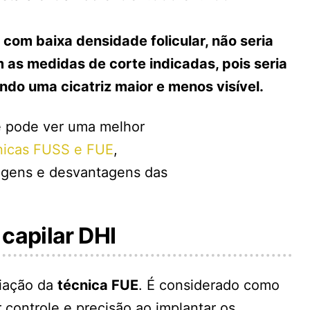
com baixa densidade folicular, não seria
 as medidas de corte indicadas, pois seria
ndo uma cicatriz maior e menos visível.
cê pode ver uma melhor
nicas FUSS e FUE
,
agens e desvantagens das
 capilar DHI
iação da
técnica FUE
. É considerado como
 controle e precisão ao implantar os