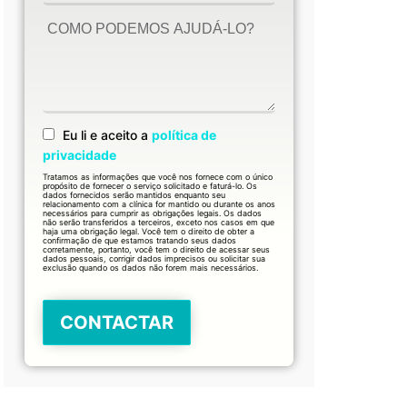
Eu li e aceito a
política de
privacidade
Tratamos as informações que você nos fornece com o único
propósito de fornecer o serviço solicitado e faturá-lo. Os
dados fornecidos serão mantidos enquanto seu
relacionamento com a clínica for mantido ou durante os anos
necessários para cumprir as obrigações legais. Os dados
não serão transferidos a terceiros, exceto nos casos em que
haja uma obrigação legal. Você tem o direito de obter a
confirmação de que estamos tratando seus dados
corretamente, portanto, você tem o direito de acessar seus
dados pessoais, corrigir dados imprecisos ou solicitar sua
exclusão quando os dados não forem mais necessários.