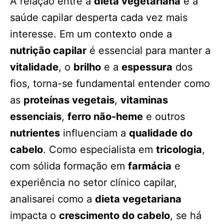
A relação entre a
dieta vegetariana
e a
saúde capilar desperta cada vez mais
interesse. Em um contexto onde a
nutrição capilar
é essencial para manter a
vitalidade
, o
brilho
e a
espessura
dos
fios, torna-se fundamental entender como
as
proteínas vegetais
,
vitaminas
essenciais
,
ferro não-heme
e outros
nutrientes
influenciam a
qualidade do
cabelo
. Como especialista em
tricologia
,
com sólida formação em
farmácia
e
experiência no setor clínico capilar,
analisarei como a
dieta vegetariana
impacta o
crescimento do cabelo
, se há