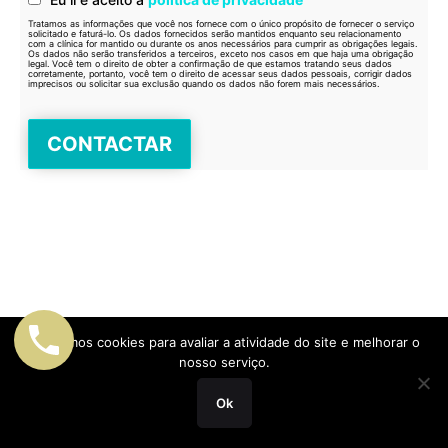
Tratamos as informações que você nos fornece com o único propósito de fornecer o serviço
solicitado e faturá-lo. Os dados fornecidos serão mantidos enquanto seu relacionamento
com a clínica for mantido ou durante os anos necessários para cumprir as obrigações legais.
Os dados não serão transferidos a terceiros, exceto nos casos em que haja uma obrigação
legal. Você tem o direito de obter a confirmação de que estamos tratando seus dados
corretamente, portanto, você tem o direito de acessar seus dados pessoais, corrigir dados
imprecisos ou solicitar sua exclusão quando os dados não forem mais necessários.
Utilizamos cookies para avaliar a atividade do site e melhorar o
nosso serviço.
Ok