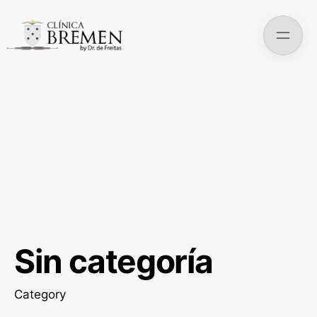
Skip
to
content
Sin categoría
Category