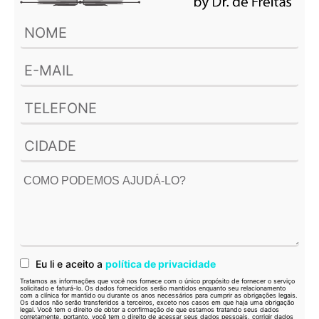
Eu li e aceito a
política de privacidade
Tratamos as informações que você nos fornece com o único propósito de fornecer o serviço
solicitado e faturá-lo. Os dados fornecidos serão mantidos enquanto seu relacionamento
com a clínica for mantido ou durante os anos necessários para cumprir as obrigações legais.
Os dados não serão transferidos a terceiros, exceto nos casos em que haja uma obrigação
legal. Você tem o direito de obter a confirmação de que estamos tratando seus dados
corretamente, portanto, você tem o direito de acessar seus dados pessoais, corrigir dados