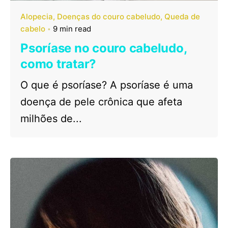
Alopecia
Doenças do couro cabeludo
Queda de
cabelo
9 min read
Psoríase no couro cabeludo,
como tratar?
O que é psoríase? A psoríase é uma
doença de pele crônica que afeta
milhões de...