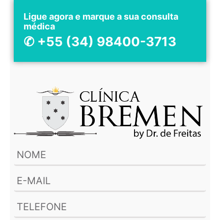
Ligue agora e marque a sua consulta
médica
✆ +55 (34) 98400-3713