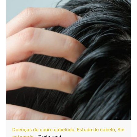
Doenças do couro cabeludo
Estudo do cabelo
Sin
categoría
7 min read