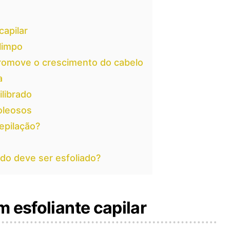
capilar
limpo
promove o crescimento do cabelo
a
ilibrado
 oleosos
epilação?
do deve ser esfoliado?
 esfoliante capilar