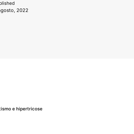
blished
agosto, 2022
tismo e hipertricose