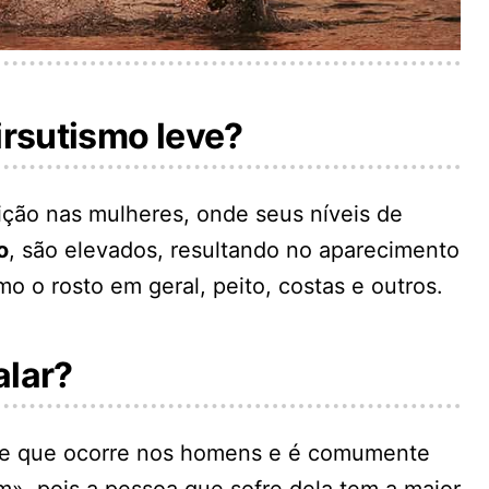
irsutismo leve?
ção nas mulheres, onde seus níveis de
o
, são elevados, resultando no aparecimento
o o rosto em geral, peito, costas e outros.
alar?
e que ocorre nos homens e é comumente
, pois a pessoa que sofre dela tem a maior