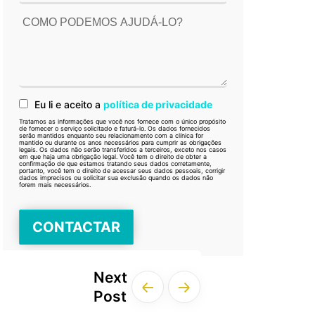
Eu li e aceito a
política de privacidade
Tratamos as informações que você nos fornece com o único propósito
de fornecer o serviço solicitado e faturá-lo. Os dados fornecidos
serão mantidos enquanto seu relacionamento com a clínica for
mantido ou durante os anos necessários para cumprir as obrigações
legais. Os dados não serão transferidos a terceiros, exceto nos casos
em que haja uma obrigação legal. Você tem o direito de obter a
confirmação de que estamos tratando seus dados corretamente,
portanto, você tem o direito de acessar seus dados pessoais, corrigir
dados imprecisos ou solicitar sua exclusão quando os dados não
forem mais necessários.
Next
Post