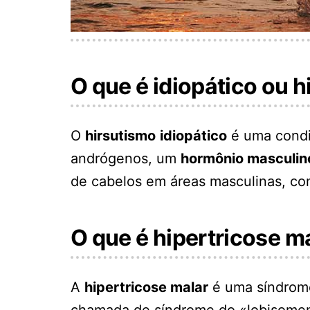
O que é idiopático ou h
O
hirsutismo
idiopático
é uma condi
andrógenos, um
hormônio masculin
de cabelos em áreas masculinas, com
O que é hipertricose m
A
hipertricose malar
é uma síndrom
chamada de síndrome do «lobisomem»